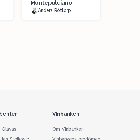
Montepulciano
Anders Röttorp
ibenter
Vinbanken
 Glavas
Om Vinbanken
stian Stojkovic
Vinbankens omdömen