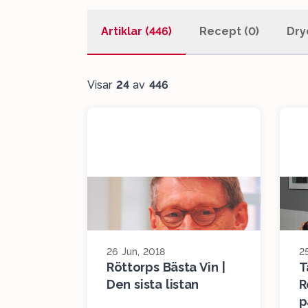
Artiklar (446)
Recept (0)
Dry
Visar
24
av
446
26 Jun, 2018
2
Röttorps Bästa Vin |
T
Den sista listan
R
p