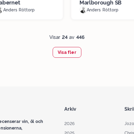
abernet
Marlborough SB
Anders Röttorp
Anders Röttorp
Visar
24
av
446
Visa fler
Arkiv
Skr
censerar vin, öl och
2026
Jozo
ensionerna,
2025
Chri