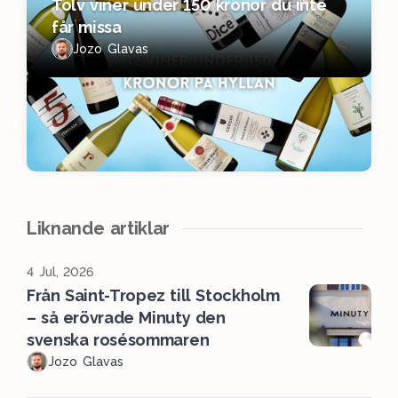
Tolv viner under 150 kronor du inte
får missa
Jozo Glavas
Liknande artiklar
4 Jul, 2026
Från Saint-Tropez till Stockholm
– så erövrade Minuty den
svenska rosésommaren
Jozo Glavas