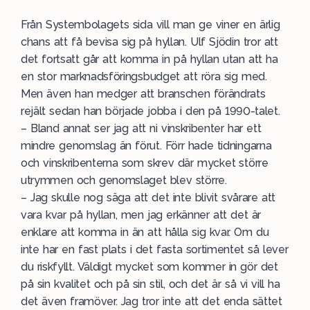
Från Systembolagets sida vill man ge viner en ärlig
chans att få bevisa sig på hyllan. Ulf Sjödin tror att
det fortsatt går att komma in på hyllan utan att ha
en stor marknadsföringsbudget att röra sig med.
Men även han medger att branschen förändrats
rejält sedan han började jobba i den på 1990-talet.
– Bland annat ser jag att ni vinskribenter har ett
mindre genomslag än förut. Förr hade tidningarna
och vinskribenterna som skrev där mycket större
utrymmen och genomslaget blev större.
– Jag skulle nog säga att det inte blivit svårare att
vara kvar på hyllan, men jag erkänner att det är
enklare att komma in än att hålla sig kvar. Om du
inte har en fast plats i det fasta sortimentet så lever
du riskfyllt. Väldigt mycket som kommer in gör det
på sin kvalitet och på sin stil, och det är så vi vill ha
det även framöver. Jag tror inte att det enda sättet