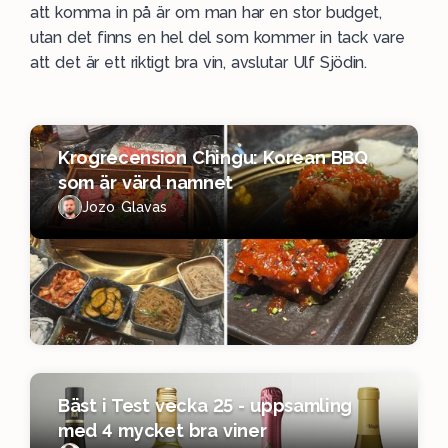
att komma in på är om man har en stor budget,
utan det finns en hel del som kommer in tack vare
att det är ett riktigt bra vin, avslutar Ulf Sjödin.
Krogrecension Chingu: Korean BBQ
som är värd namnet
Jozo Glavas
Bäst i Test vecka 25 - uppsamling
med 4 mycket bra viner