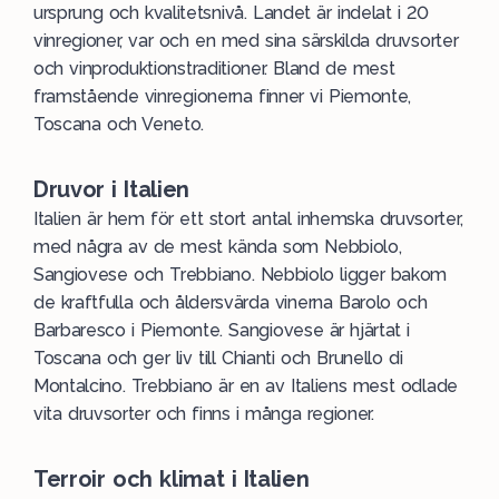
ursprung och kvalitetsnivå. Landet är indelat i 20
vinregioner, var och en med sina särskilda druvsorter
och vinproduktionstraditioner. Bland de mest
framstående vinregionerna finner vi
Piemonte
,
Toscana
och
Veneto
.
Druvor i Italien
Italien är hem för ett stort antal inhemska
druvsorter
,
med några av de mest kända som
Nebbiolo
,
Sangiovese
och
Trebbiano
. Nebbiolo ligger bakom
de kraftfulla och åldersvärda vinerna
Barolo
och
Barbaresco
i Piemonte. Sangiovese är hjärtat i
Toscana och ger liv till
Chianti
och
Brunello di
Montalcino
. Trebbiano är en av Italiens mest odlade
vita druvsorter och finns i många regioner​.
Terroir och klimat i Italien